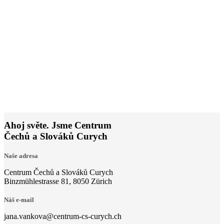
si
Dejte nám šanci a neváhejte se zeptat
Ahoj světe. Jsme Centrum
Čechů a Slováků Curych
Naše adresa
Centrum Čechů a Slováků Curych
Binzmühlestrasse 81, 8050 Zürich
Náš e-mail
jana.vankova@centrum-cs-curych.ch