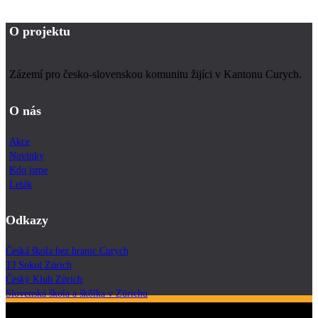
O projektu
Zázemí pro česko-slovenskou komunitu žijíci v Kantonu Curych.
O nás
Akce
Novinky
Kdo jsme
Leták
Odkazy
Česká škola bez hranic Curych
TJ Sokol Zürich
Český Klub Zürich
Slovenská škola a škôlka v Zürichu