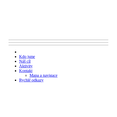
Kdo jsme
Náš cíl
Aktivity
Kontakt
Mapa a navigace
Rychlé odkazy
Promluvm