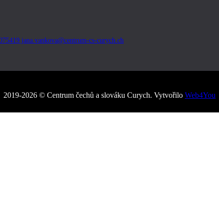
92075419 jana.vankova@centrum-cs-curych.ch
2019-2026 © Centrum čechů a slováku Curych. Vytvořilo
Web4You