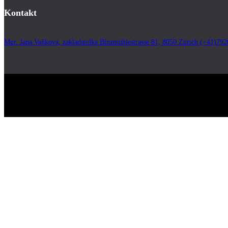
Kontakt
Mgr. Jana Vaňková, zakladatelka Binzmühlestrasse 81, 8050 Zürich (+41)7