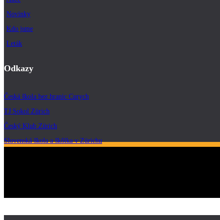
Novinky
Kdo jsme
Leták
Odkazy
Česká škola bez hranic Curych
TJ Sokol Zürich
Český Klub Zürich
Slovenská škola a škôlka v Zürichu