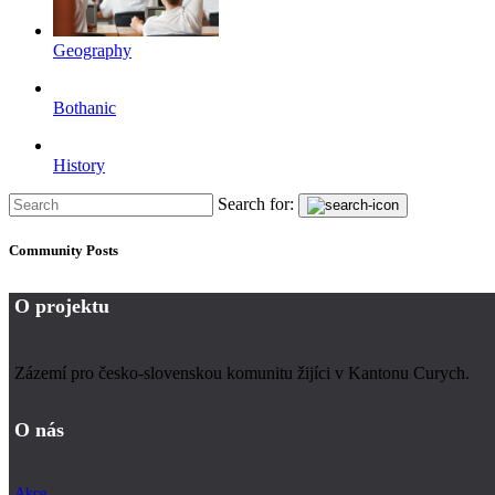
Geography
Bothanic
History
Search for:
Community Posts
O projektu
Zázemí pro česko-slovenskou komunitu žijíci v Kantonu Curych.
O nás
Akce