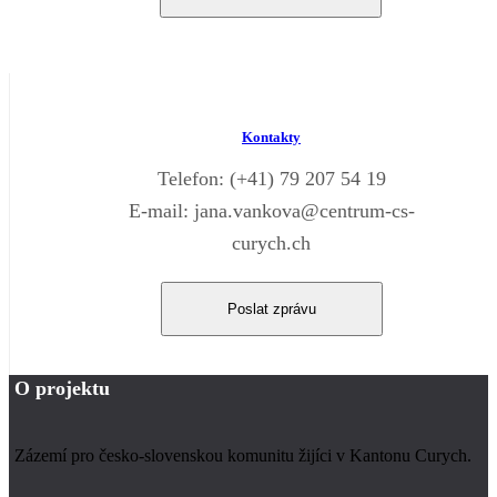
Kontakty
Telefon: (+41) 79 207 54 19
E-mail: jana.vankova@centrum-cs-
curych.ch
Poslat zprávu
O projektu
Zázemí pro česko-slovenskou komunitu žijíci v Kantonu Curych.