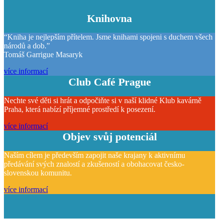
Knihovna
“Kniha je nejlepším přítelem. Jsme knihami spojeni s duchem všech
národů a dob.”
Tomáš Garrigue Masaryk
více informací
Club Café Prague
Nechte své děti si hrát a odpočiňte si v naší klidné Klub kavárně
Praha, která nabízí příjemné prostředí k posezení.
více informací
Objev svůj potenciál
Naším cílem je především zapojit naše krajany k aktivnímu
předávání svých znalostí a zkušeností a obohacovat česko-
slovenskou komunitu.
více informací