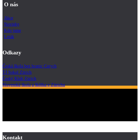
O nás
Akce
Novinky
Kdo jsme
Leták
Odkazy
Česká škola bez hranic Curych
TJ Sokol Zürich
Český Klub Zürich
Slovenská škola a škôlka v Zürichu
Kontakt