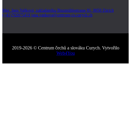
Mgr. Jana Vaňková, zakladatelka Binzmühlestrasse 81, 8050 Zürich
(+41)792075419 jana.vankova@centrum-cs-curych.ch
2019-2026 © Centrum čechů a slováku Curych. Vytvořilo
Web4You