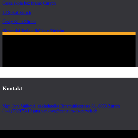
Česká škola bez hranic Curych
TJ Sokol Zürich
Český Klub Zürich
Slovenská škola a škôlka v Zürichu
Kontakt
Mgr. Jana Vaňková, zakladatelka Binzmühlestrasse 81, 8050 Zürich
(+41)792075419 jana.vankova@centrum-cs-curych.ch