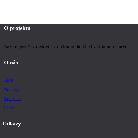
O projektu
Zázemí pro česko-slovenskou komunitu žijíci v Kantonu Curych.
O nás
Akce
Novinky
Kdo jsme
Leták
Odkazy