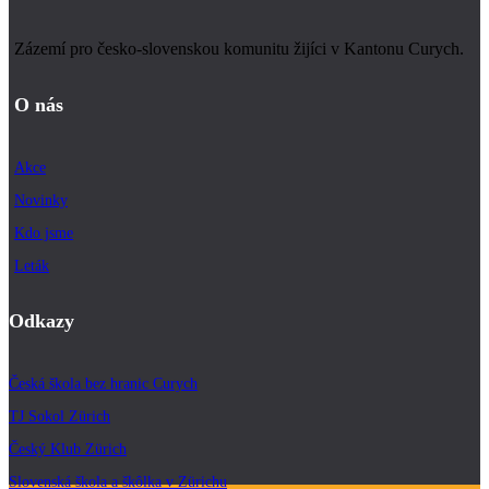
Zázemí pro česko-slovenskou komunitu žijíci v Kantonu Curych.
O nás
Akce
Novinky
Kdo jsme
Leták
Odkazy
Česká škola bez hranic Curych
TJ Sokol Zürich
Český Klub Zürich
Slovenská škola a škôlka v Zürichu