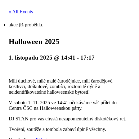
« All Events
akce již proběhla.
Halloween 2025
1. listopadu 2025 @ 14:41
-
17:17
Milí duchové, milé malé čarodějnice, milí čarodějové,
kostlivci, drákulové, zombíci, roztomilé dýně a
neidentifikovatelné halloweenské bytosti!
V sobotu 1. 11. 2025 ve 14:41 očekáváme váš přílet do
Centra ČSC na Halloweenskou párty.
DJ STAN pro vás chystá nezapomenutelný diskotékový rej.
Tvoření, soutěže a tombola zabaví úplně všechny.