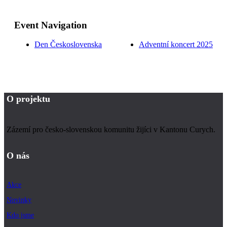
Event Navigation
Den Československa
Adventní koncert 2025
O projektu
Zázemí pro česko-slovenskou komunitu žijíci v Kantonu Curych.
O nás
Akce
Novinky
Kdo jsme