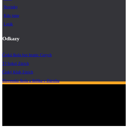
Novinky
Kdo jsme
Leták
Odkazy
Česká škola bez hranic Curych
TJ Sokol Zürich
Český Klub Zürich
Slovenská škola a škôlka v Zürichu