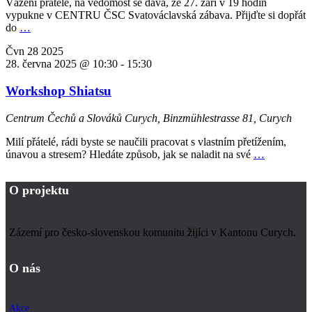
Vážení přátelé, na vědomost se dává, že 27. září v 19 hodin
vypukne v CENTRU ČSC Svatováclavská zábava. Přijďte si dopřát
do
…
Čvn
28
2025
28. června 2025 @ 10:30
-
15:30
Workshop Shiatsu
Centrum Čechů a Slováků Curych,
Binzmühlestrasse 81, Curych
Milí přátelé, rádi byste se naučili pracovat s vlastním přetížením,
únavou a stresem? Hledáte způsob, jak se naladit na své
…
O projektu
Zázemí pro česko-slovenskou komunitu žijíci v Kantonu Curych.
O nás
Akce