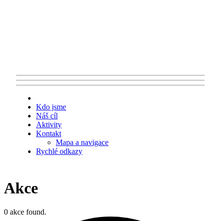
Kdo jsme
Náš cíl
Aktivity
Kontakt
Mapa a navigace
Rychlé odkazy
Akce
0 akce found.